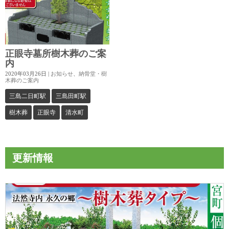
n
正眼寺墓所樹木葬のご案
内
2020年03月26日
|
お知らせ
、
納骨堂・樹
木葬のご案内
三島二日町駅
三島田町駅
樹木葬
正眼寺
清水町
更新情報