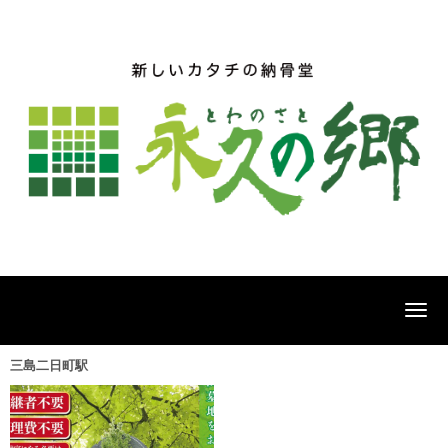
N
a
v
i
三島二日町駅
g
a
t
i
o